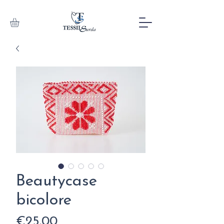
Beautycase
bicolore
Price
€25.00